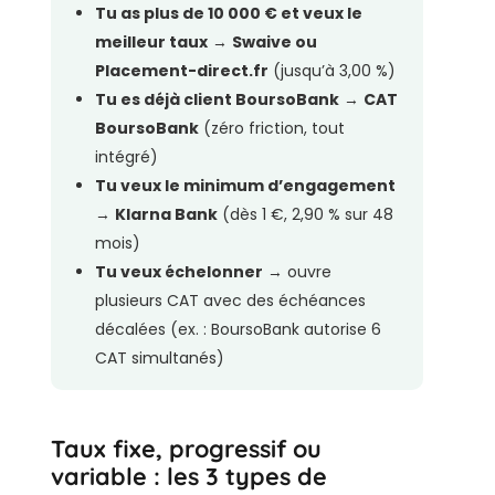
Tu as plus de 10 000 € et veux le
meilleur taux
→
Swaive ou
Placement-direct.fr
(jusqu’à 3,00 %)
Tu es déjà client BoursoBank
→
CAT
BoursoBank
(zéro friction, tout
intégré)
Tu veux le minimum d’engagement
→
Klarna Bank
(dès 1 €, 2,90 % sur 48
mois)
Tu veux échelonner
→ ouvre
plusieurs CAT avec des échéances
décalées (ex. : BoursoBank autorise 6
CAT simultanés)
Taux fixe, progressif ou
variable : les 3 types de