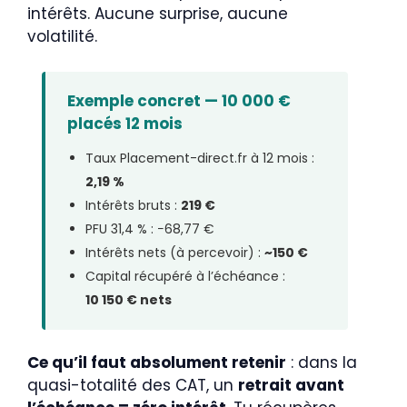
intérêts. Aucune surprise, aucune
volatilité.
Exemple concret — 10 000 €
placés 12 mois
Taux Placement-direct.fr à 12 mois :
2,19 %
Intérêts bruts :
219 €
PFU 31,4 % : −68,77 €
Intérêts nets (à percevoir) :
~150 €
Capital récupéré à l’échéance :
10 150 € nets
Ce qu’il faut absolument retenir
: dans la
quasi-totalité des CAT, un
retrait avant