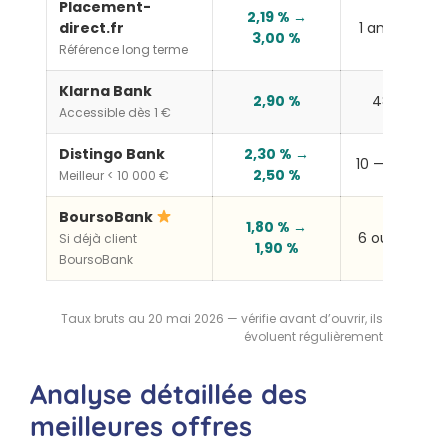
Placement-
2,19 % →
direct.fr
1 an — 5 ans
3,00 %
Référence long terme
Klarna Bank
2,90 %
48 mois
Accessible dès 1 €
Distingo Bank
2,30 % →
10 — 36 mois
2,50 %
Meilleur < 10 000 €
BoursoBank
1,80 % →
6 ou 12 mois
Si déjà client
1,90 %
BoursoBank
Taux bruts au 20 mai 2026 — vérifie avant d’ouvrir, ils
évoluent régulièrement
Analyse détaillée des
meilleures offres