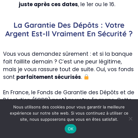
juste après ces dates
, le 1er ou le 16.
La Garantie Des Dépôts : Votre
Argent Est-Il Vraiment En Sécurité ?
Vous vous demandez sûrement : et si la banque
fait faillite demain ? C’est une peur légitime,
mais je vous rassure tout de suite. Oui, vos fonds
sont
parfaitement sécurisés
.
En France, le Fonds de Garantie des Dépôts et de
Résolution (FGDR)
protège votre épargne
. Cette
garantie couvre automatiquement tous vos
Nous utilisons des cookies pour vous garantir la meilleure
expérience sur notre site web. Si vous continuez à utiliser ce
comptes, qu’il s’agisse de comptes courants ou
site, nous supposerons que vous en êtes satisfait.
de
livrets d’épargne
dans une même banque.
OK