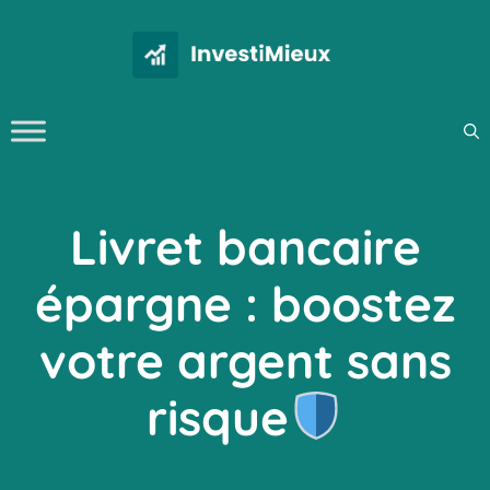
Aller
au
contenu
Livret bancaire
épargne : boostez
votre argent sans
risque