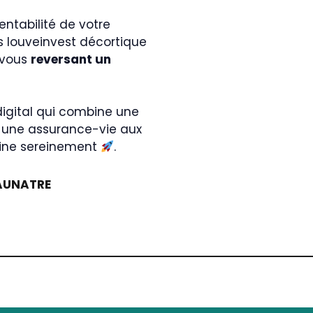
rentabilité de votre
s louveinvest décortique
 vous
reversant un
digital qui combine une
et une assurance-vie aux
moine sereinement
.
AUNATRE