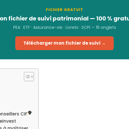
FICHIER GRATUIT
on fichier de suivi patrimonial — 100 % gratu
PEA · ETF · Assurance-vie · Livrets · SCPI — 16 onglets
Télécharger mon fichier de suivi →
seillers CIF
veinvest
es à maîtriser