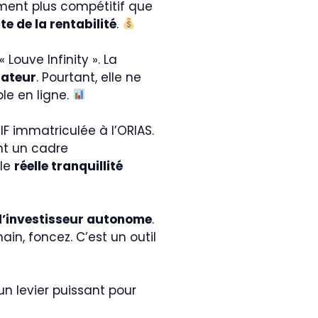
ment plus compétitif que
e de la rentabilité
.
 Louve Infinity ». La
sateur
. Pourtant, elle ne
le en ligne.
IF immatriculée à l’ORIAS.
nt un cadre
lle
réelle tranquillité
 l’investisseur autonome
.
ain, foncez. C’est un outil
un levier puissant pour