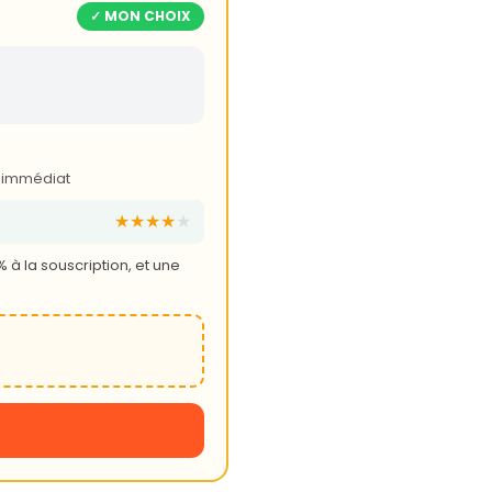
✓ MON CHOIX
k immédiat
★★★★
★
 à la souscription, et une