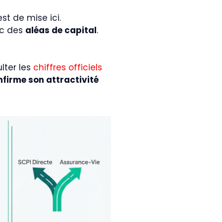
st de mise ici.
ec des
aléas de capital
.
lter les
chiffres officiels
firme son attractivité