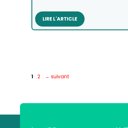
LIRE L'ARTICLE
Page
Page
1
2
→
suivant