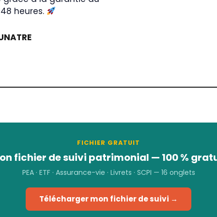
 48 heures.
UNATRE
FICHIER GRATUIT
on fichier de suivi patrimonial — 100 % gratu
PEA · ETF · Assurance-vie · Livrets · SCPI — 16 onglets
Télécharger mon fichier de suivi →