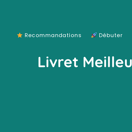
Aller
au
contenu
Recommandations
Débuter
Livret Meille