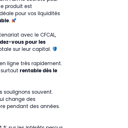
e produit est
déale pour vos liquidités
able
.
tenariat avec le CFCAL,
ndez-vous pour les
otale sur leur capital.
 en ligne très rapidement.
t surtout
rentable dès le
us soulignons souvent.
qui change des
ère pendant des années.
4 % sur les intérêts perçus.