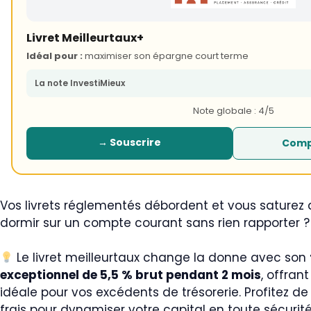
Livret Meilleurtaux+
Idéal pour :
maximiser son épargne court terme
La note InvestiMieux
Note globale : 4/5
→ Souscrire
Comp
Vos livrets réglementés débordent et vous saturez 
dormir sur un compte courant sans rien rapporter ?
Le livret meilleurtaux change la donne avec son
exceptionnel de 5,5 % brut pendant 2 mois
, offran
idéale pour vos excédents de trésorerie. Profitez d
frais pour dynamiser votre capital en toute sécurit