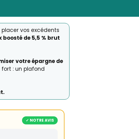
ur placer vos excédents
x boosté de 5,5 % brut
iser votre épargne de
t fort : un plafond
t.
✓ NOTRE AVIS