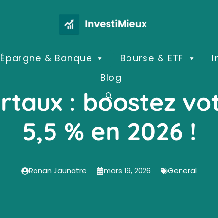
Épargne & Banque
Bourse & ETF
I
Blog
urtaux : boostez v
5,5 % en 2026 !
Ronan Jaunatre
mars 19, 2026
General