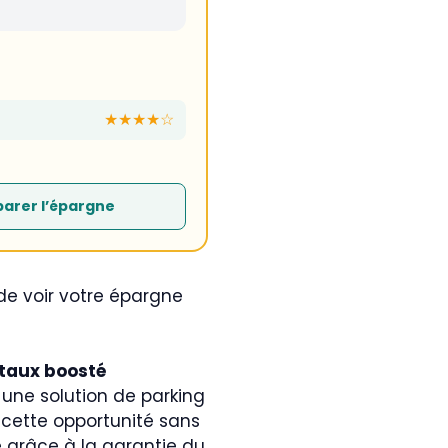
★★★★☆
arer l’épargne
de voir votre épargne
taux boosté
t une solution de parking
e cette opportunité sans
é grâce à la garantie du