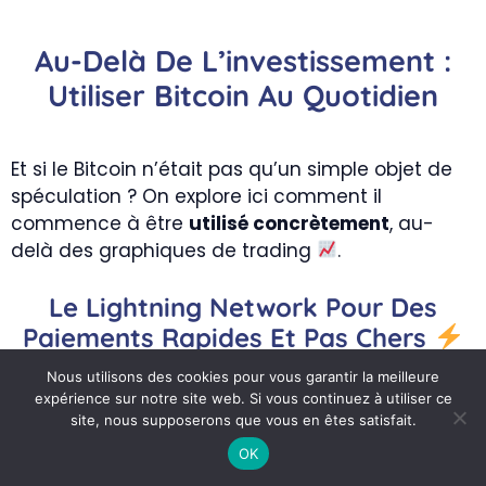
Au-Delà De L’investissement :
Utiliser Bitcoin Au Quotidien
Et si le Bitcoin n’était pas qu’un simple objet de
spéculation ? On explore ici comment il
commence à être
utilisé concrètement
, au-
delà des graphiques de trading
.
Le Lightning Network Pour Des
Paiements Rapides Et Pas Chers
Nous utilisons des cookies pour vous garantir la meilleure
expérience sur notre site web. Si vous continuez à utiliser ce
Vous avez sûrement remarqué que payer un
site, nous supposerons que vous en êtes satisfait.
café directement sur la chaîne principale est
OK
une mauvaise idée. C’est lent et les frais piquent