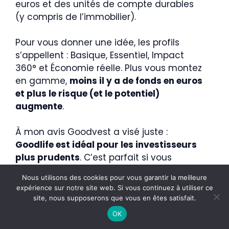
euros et des unités de compte durables
(y compris de l’immobilier).
Pour vous donner une idée, les profils
s’appellent : Basique, Essentiel, Impact
360° et Économie réelle. Plus vous montez
en gamme,
moins il y a de fonds en euros
et plus le risque (et le potentiel)
augmente
.
À mon avis Goodvest a visé juste :
Goodlife est idéal pour les investisseurs
plus prudents
. C’est parfait si vous
débutez ou si vous avez besoin de
Nous utilisons des cookies pour vous garantir la meilleure
sécuriser une partie de votre patrimoine à
×
Goodvest
expérience sur notre site web. Si vous continuez à utiliser ce
court terme.
La présence du fonds en
✓ Recommandé par InvestiMieux
site, nous supposerons que vous en êtes satisfait.
euros rassure
et évite de voir son
Découvrir Goodvest
OK
épargne faire le yoyo dès les premiers