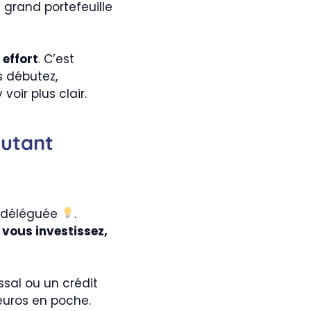
 grand portefeuille
 effort
. C’est
s débutez,
voir plus clair.
Autant
nt déléguée
.
,
vous investissez,
sal ou un crédit
’euros en poche.