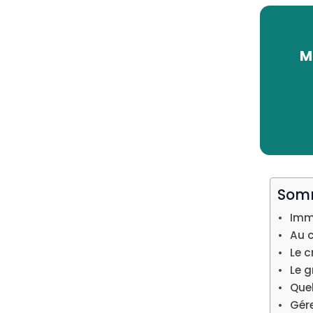
M
Som
Immo
Au c
Le c
Le g
Quel
Gére