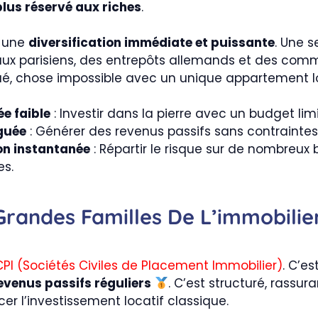
plus réservé aux riches
.
z une
diversification immédiate et puissante
. Une s
ux parisiens, des entrepôts allemands et des com
ilué, chose impossible avec un unique appartement lo
ée faible
: Investir dans la pierre avec un budget limi
guée
: Générer des revenus passifs sans contraintes
ion instantanée
: Répartir le risque sur de nombreux 
s.
Grandes Familles De L’immobilie
CPI (Sociétés Civiles de Placement Immobilier)
. C’es
evenus passifs réguliers
. C’est structuré, rassura
er l’investissement locatif classique.