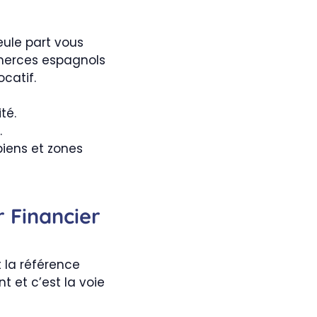
eule part vous
merces espagnols
catif.
té.
.
biens et zones
r Financier
t la référence
nt et c’est la voie