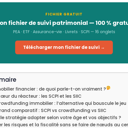
FICHIER GRATUIT
on fichier de suivi patrimonial — 100 % gratu
PEA · ETF · Assurance-vie · Livrets · SCPI — 16 onglets
Télécharger mon fichier de suivi →
maire
bilier financier : de quoi parle-t-on vraiment ?
œur du réacteur : les SCPI et les SIIC
rowdfunding immobilier : l’alternative qui bouscule le jeu
rand comparatif : SCPI vs crowdfunding vs SIIC
le stratégie adopter selon votre âge et vos objectifs ?
r les risques et la fiscalité sans se faire de nœuds au c