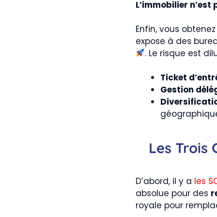
L’immobilier n’est 
Enfin, vous obtene
expose à des burea
. Le risque est d
Ticket d’entr
Gestion délé
Diversificat
géographique
Les Trois 
D’abord, il y a
les S
absolue pour des
r
royale pour remplac