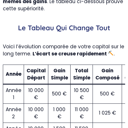
mêmes des gains
. Le tableau ci-dessous prouve
cette supériorité.
Le Tableau Qui Change Tout
Voici l’évolution comparée de votre capital sur le
long terme.
L’écart se creuse rapidement
.
Capital
Gain
Total
Gain
Année
Départ
Simple
Simple
Composé
C
Année
10 000
10 500
500 €
500 €
1
€
€
Année
10 000
1 000
11 000
1 025 €
2
€
€
€