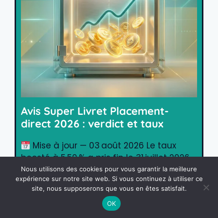
Avis Super Livret Placement-
direct 2026 : verdict et taux
Mise à jour — 03 août 2026 Le taux
boosté à 5,50 % a pris fin le 31 juillet 2026.
Le taux
Nous utilisons des cookies pour vous garantir la meilleure
expérience sur notre site web. Si vous continuez à utiliser ce
site, nous supposerons que vous en êtes satisfait.
Investissement
OK