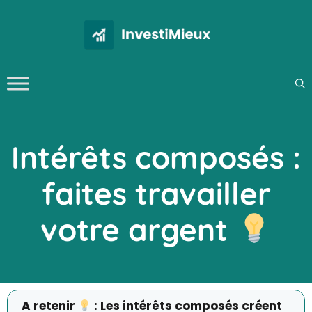
Aller
au
contenu
Intérêts composés :
faites travailler
votre argent
A retenir
: Les intérêts composés créent