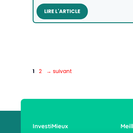
LIRE L'ARTICLE
Page
Page
1
2
→
suivant
InvestiMieux
Meil