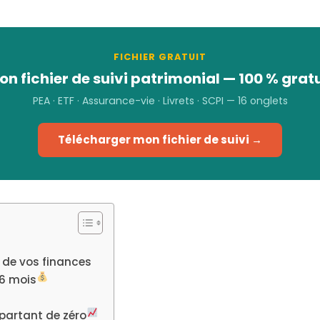
FICHIER GRATUIT
on fichier de suivi patrimonial — 100 % gratu
PEA · ETF · Assurance-vie · Livrets · SCPI — 16 onglets
Télécharger mon fichier de suivi →
e de vos finances
 6 mois
partant de zéro