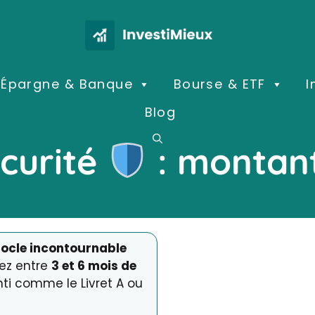
Épargne & Banque
Bourse & ETF
I
Blog
curité
: montan
 socle incontournable
sez entre
3 et 6 mois de
nti comme le Livret A ou