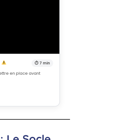
a
⏱ 7 min
ettre en place avant
: Le Socle