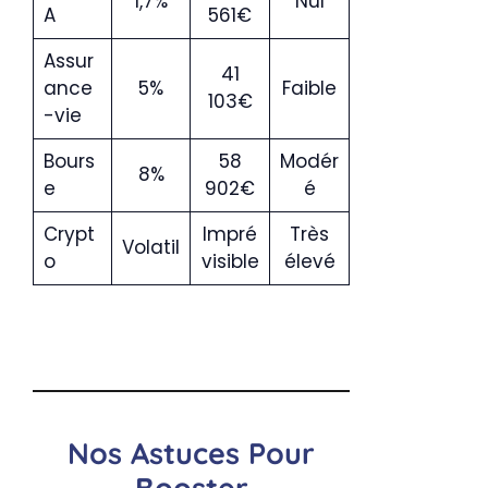
1,7%
Nul
A
561€
Assur
41
ance
5%
Faible
103€
-vie
Bours
58
Modér
8%
e
902€
é
Crypt
Impré
Très
Volatil
o
visible
élevé
Nos Astuces Pour
Booster