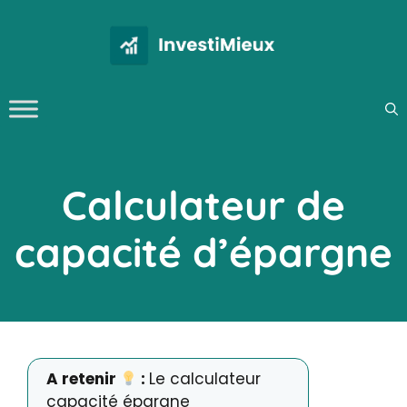
Aller
au
contenu
Calculateur de
capacité d’épargne
A retenir
:
Le calculateur
capacité épargne