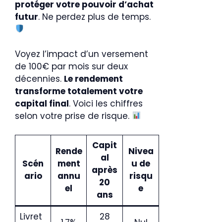
protéger votre pouvoir d’achat
futur
. Ne perdez plus de temps.
Voyez l’impact d’un versement
de 100€ par mois sur deux
décennies.
Le rendement
transforme totalement votre
capital final
. Voici les chiffres
selon votre prise de risque.
Capit
Rende
Nivea
al
Scén
ment
u de
après
ario
annu
risqu
20
el
e
ans
Livret
28