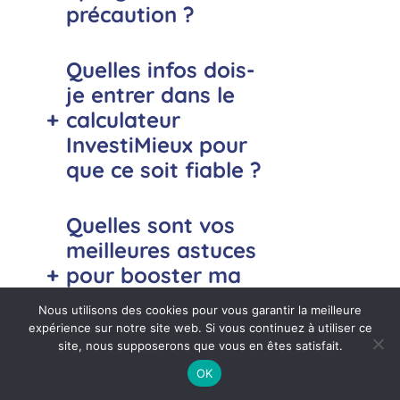
précaution ?
Quelles infos dois-
je entrer dans le
+
calculateur
InvestiMieux pour
que ce soit fiable ?
Quelles sont vos
meilleures astuces
+
pour booster ma
capacité d’épargne
Nous utilisons des cookies pour vous garantir la meilleure
?
expérience sur notre site web. Si vous continuez à utiliser ce
site, nous supposerons que vous en êtes satisfait.
OK