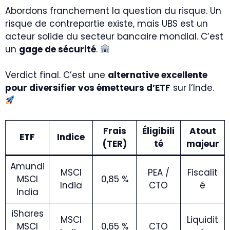
Abordons franchement la question du risque. Un
risque de contrepartie existe, mais UBS est un
acteur solide du secteur bancaire mondial. C’est
un
gage de sécurité
.
Verdict final. C’est une
alternative excellente
pour diversifier vos émetteurs d’ETF
sur l’Inde.
Frais
Éligibili
Atout
ETF
Indice
(TER)
té
majeur
Amundi
MSCI
PEA /
Fiscalit
MSCI
0,85 %
India
CTO
é
India
iShares
MSCI
Liquidit
MSCI
0,65 %
CTO