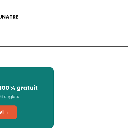
UNATRE
100 % gratuit
 16 onglets
vi →