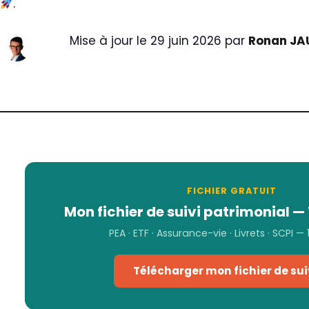
.
Mise à jour le 29 juin 2026 par
Ronan JA
FICHIER GRATUIT
Mon fichier de suivi patrimonial — 
PEA · ETF · Assurance-vie · Livrets · SCPI —
Télécharger mon fichier de sui