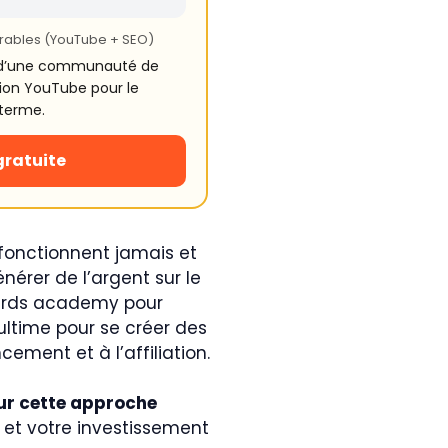
urables (YouTube + SEO)
n d’une communauté de
tion YouTube pour le
 terme.
gratuite
fonctionnent jamais et
érer de l’argent sur le
zards academy pour
 ultime pour se créer des
ment et à l’affiliation.
ur cette approche
s et votre investissement