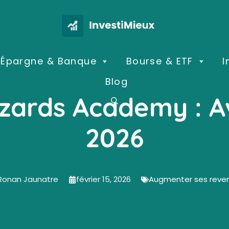
Épargne & Banque
Bourse & ETF
I
Blog
zards Academy : Av
2026
Ronan Jaunatre
février 15, 2026
Augmenter ses reve