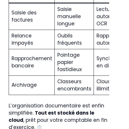
Saisie
Lecture
Saisie des
manuelle
automatiqu
factures
longue
OCR
Relance
Oublis
Rappels
impayés
fréquents
automatisés
Pointage
Rapprochement
Synchronisat
papier
bancaire
en direct
fastidieux
Classeurs
Cloud sécuri
Archivage
encombrants
illimité
L’organisation documentaire est enfin
simplifiée.
Tout est stocké dans le
cloud
, prêt pour votre comptable en fin
d’exercice.