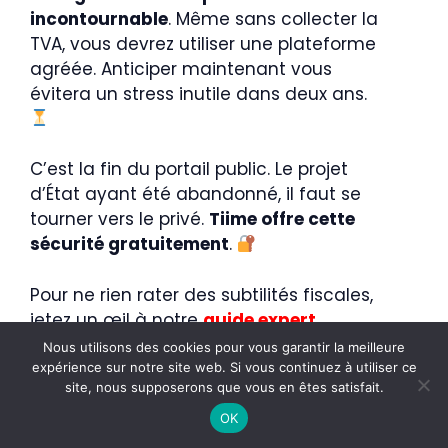
incontournable
. Même sans collecter la
TVA, vous devrez utiliser une plateforme
agréée. Anticiper maintenant vous
évitera un stress inutile dans deux ans.
C’est la fin du portail public. Le projet
d’État ayant été abandonné, il faut se
tourner vers le privé.
Tiime offre cette
sécurité gratuitement
.
Pour ne rien rater des subtilités fiscales,
jetez un œil à notre
guide expert
déclaration revenus LMNP
.
Nous utilisons des cookies pour vous garantir la meilleure
×
Tiime
expérience sur notre site web. Si vous continuez à utiliser ce
✓ Recommandé par InvestiMieux
site, nous supposerons que vous en êtes satisfait.
La sérénité n’a pas de prix. Être en règle
Découvrir Tiime
n’a jamais été aussi
simple et
OK
accessible financièrement
.