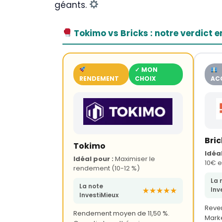
géants.
Tokimo vs Bricks : notre verdict en
✓ MON
RENDEMENT
CHOIX
ACC
Bric
Tokimo
Idéal
Idéal pour :
Maximiser le
10€ e
rendement (10-12 %)
La 
La note
★★★★★
Inv
InvestiMieux
Reven
Rendement moyen de 11,50 %.
Marke