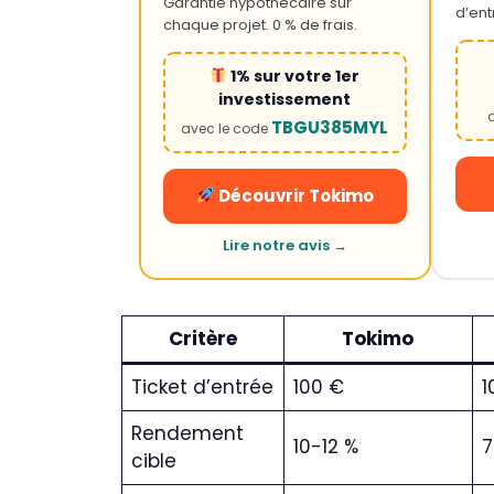
Garantie hypothécaire sur
d’ent
chaque projet. 0 % de frais.
1% sur votre 1er
investissement
TBGU385MYL
avec le code
Découvrir Tokimo
Lire notre avis →
Critère
Tokimo
Ticket d’entrée
100 €
1
Rendement
10-12 %
7
cible