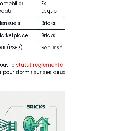
mmobilier
Ex
ocatif
æquo
ensuels
Bricks
arketplace
Bricks
ui (PSFP)
Sécurisé
ous le
statut réglementé
e
pour dormir sur ses deux