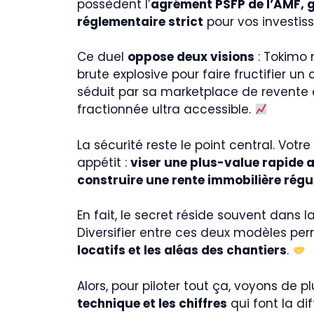
possèdent l’
agrément PSFP de l’AMF, 
réglementaire strict
pour vos investis
Ce duel
oppose deux visions
: Tokimo 
brute explosive pour faire fructifier un 
séduit par sa marketplace de revente
fractionnée ultra accessible.
La sécurité reste le point central. Vot
appétit :
viser une plus-value rapide 
construire une rente immobilière régul
En fait, le secret réside souvent dans 
Diversifier entre ces deux modèles pe
locatifs et les aléas des chantiers
.
Alors, pour piloter tout ça, voyons de p
technique et les chiffres
qui font la di