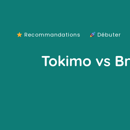
Aller
au
contenu
Recommandations
Débuter
Tokimo vs Bri