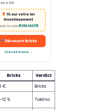
rée à 10€.
1% sur votre 1er
investissement
RONJAU15
avec le code
Découvrir Bricks
Lire notre avis →
Bricks
Verdict
0 €
Bricks
-12 %
Tokimo