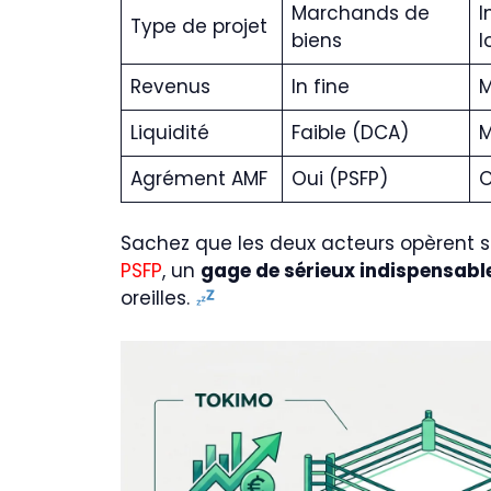
Marchands de
I
Type de projet
biens
l
Revenus
In fine
M
Liquidité
Faible (DCA)
M
Agrément AMF
Oui (PSFP)
O
Sachez que les deux acteurs opèrent s
PSFP
, un
gage de sérieux indispensabl
oreilles.