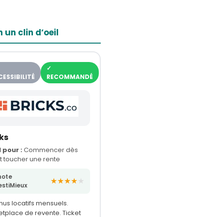
 un clin d’oeil
✓
ESSIBILITÉ
RECOMMANDÉ
ks
 pour :
Commencer dès
t toucher une rente
note
★★★★
★
estiMieux
us locatifs mensuels.
tplace de revente. Ticket