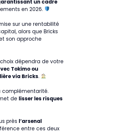
garantissant un cadre
sements en 2026.
mise sur une rentabilité
capital, alors que Bricks
 et son approche
re choix dépendra de votre
avec Tokimo ou
ière via Bricks
.
la complémentarité.
rmet de
lisser les risques
lus près
l’arsenal
fférence entre ces deux