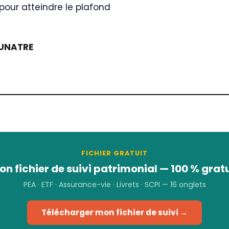
s pour atteindre le plafond
UNATRE
FICHIER GRATUIT
on fichier de suivi patrimonial — 100 % gratu
PEA · ETF · Assurance-vie · Livrets · SCPI — 16 onglets
Télécharger mon fichier de suivi →