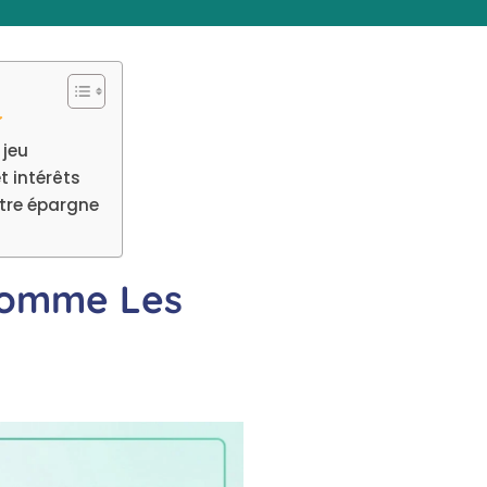
 jeu
t intérêts
otre épargne
 Comme Les