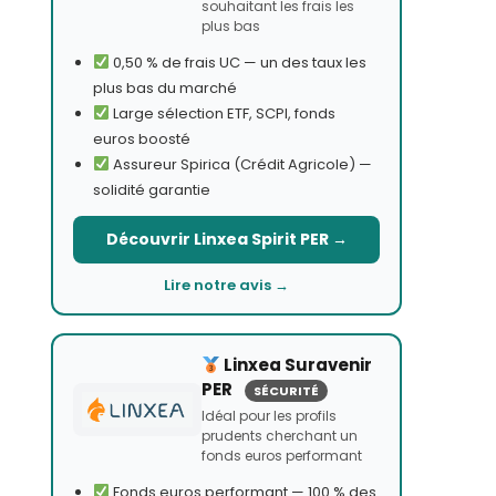
souhaitant les frais les
plus bas
0,50 % de frais UC — un des taux les
plus bas du marché
Large sélection ETF, SCPI, fonds
euros boosté
Assureur Spirica (Crédit Agricole) —
solidité garantie
Découvrir Linxea Spirit PER →
Lire notre avis →
Linxea Suravenir
PER
SÉCURITÉ
Idéal pour les profils
prudents cherchant un
fonds euros performant
Fonds euros performant — 100 % des