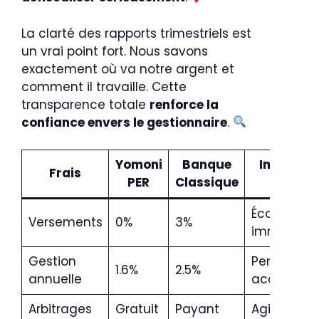
La clarté des rapports trimestriels est
un vrai point fort. Nous savons
exactement où va notre argent et
comment il travaille. Cette
transparence totale
renforce la
confiance envers le gestionnaire
.
Yomoni
Banque
Impact 2
Frais
PER
Classique
ans
Économie
Versements
0%
3%
immédiat
Gestion
Performan
1.6%
2.5%
annuelle
accrue
Arbitrages
Gratuit
Payant
Agilité tota