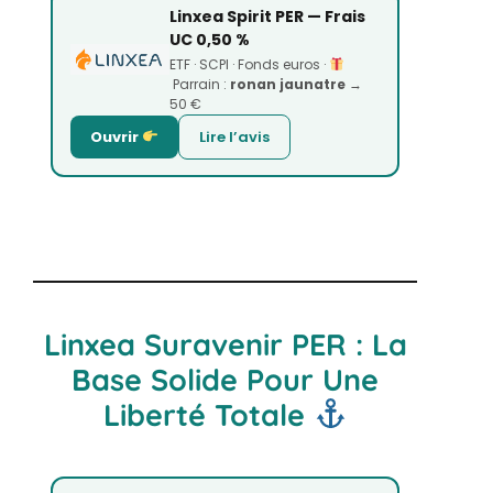
Linxea Spirit PER — Frais
UC 0,50 %
ETF · SCPI · Fonds euros ·
Parrain :
ronan jaunatre
→
50 €
Ouvrir
Lire l’avis
Linxea Suravenir PER : La
Base Solide Pour Une
Liberté Totale