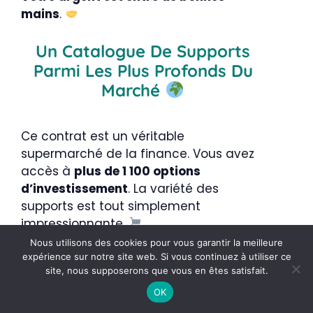
mains
.
Un Catalogue De Supports
Parmi Les Plus Profonds Du
Marché
Ce contrat est un véritable
supermarché de la finance. Vous avez
accès à
plus de 1 100 options
d’investissement
. La variété des
supports est tout simplement
impressionnante.
Nous utilisons des cookies pour vous garantir la meilleure
Nous apprécions particulièrement la
expérience sur notre site web. Si vous continuez à utiliser ce
site, nous supposerons que vous en êtes satisfait.
présence de nombreux fonds ISR. Votre
épargne peut ainsi financer des projets
OK
responsables et éthiques. C’est un point