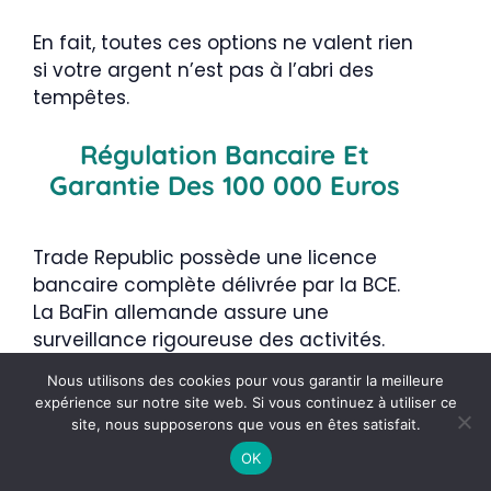
En fait, toutes ces options ne valent rien
si votre argent n’est pas à l’abri des
tempêtes.
Régulation Bancaire Et
Garantie Des 100 000 Euros
Trade Republic possède une licence
bancaire complète délivrée par la BCE.
La BaFin allemande assure une
surveillance rigoureuse des activités.
C’est un gage de sérieux pour les
Nous utilisons des cookies pour vous garantir la meilleure
×
utilisateurs inquiets. Nous apprécions
Trade Republic
expérience sur notre site web. Si vous continuez à utiliser ce
cette solidité institutionnelle.
✓ Recommandé par InvestiMieux
site, nous supposerons que vous en êtes satisfait.
Découvrir Trade Republic
OK
Vos espèces sont
garanties jusqu’à 100