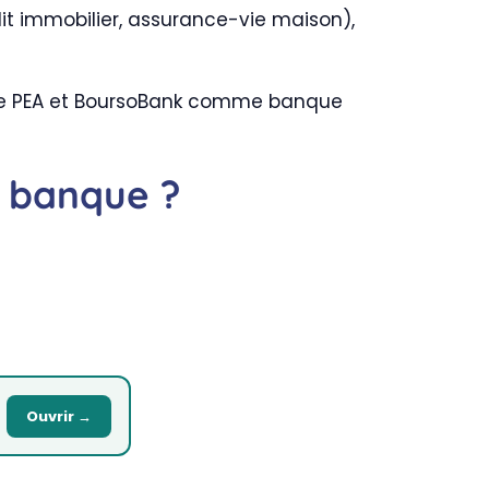
dit immobilier, assurance-vie maison),
ur le PEA et BoursoBank comme banque
o banque ?
Ouvrir →