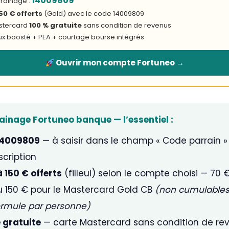
14009809
rainage :
50 € offerts
(Gold) avec le code 14009809
stercard
100 % gratuite
sans condition de revenus
aux boosté + PEA + courtage bourse intégrés
Ouvrir mon compte Fortuneo →
inage Fortuneo banque — l’essentiel :
 14009809
— à saisir dans le champ « Code parrain » 
scription
 150 € offerts
(filleul) selon le compte choisi — 70 €
u 150 € pour le Mastercard Gold CB
(non cumulables
ormule par personne)
 gratuite
— carte Mastercard sans condition de rev