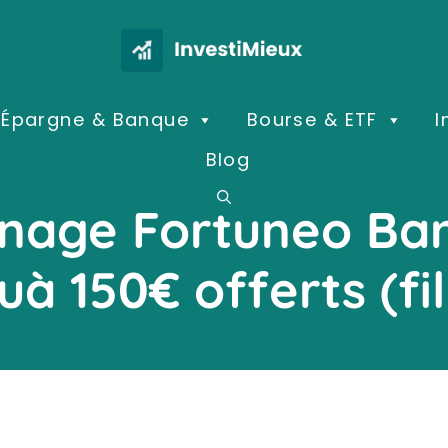
Épargne & Banque
Bourse & ETF
I
Blog
inage Fortuneo Ba
uà 150€ offerts (fil