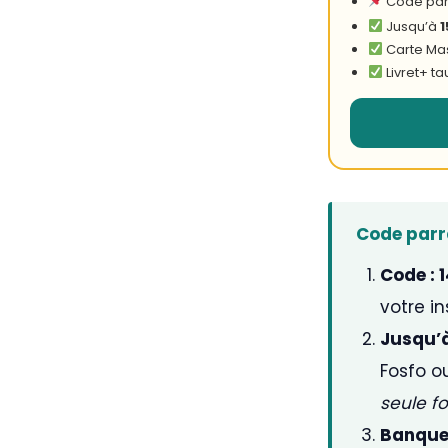
Code par
Jusqu’à
1
Carte Ma
Livret+ t
Code parra
Code :
votre in
Jusqu’à
Fosfo o
seule f
Banque