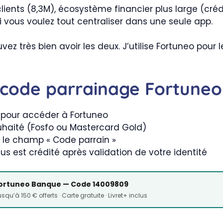
lients (8,3M), écosystème financier plus large (cré
vous voulez tout centraliser dans une seule app.
uvez très bien avoir les deux. J’utilise Fortuneo po
e code parrainage Fortune
s pour accéder à Fortuneo
uhaité (Fosfo ou Mastercard Gold)
le champ « Code parrain »
s est crédité après validation de votre identité
ortuneo Banque — Code 14009809
squ’à 150 € offerts · Carte gratuite · Livret+ inclus