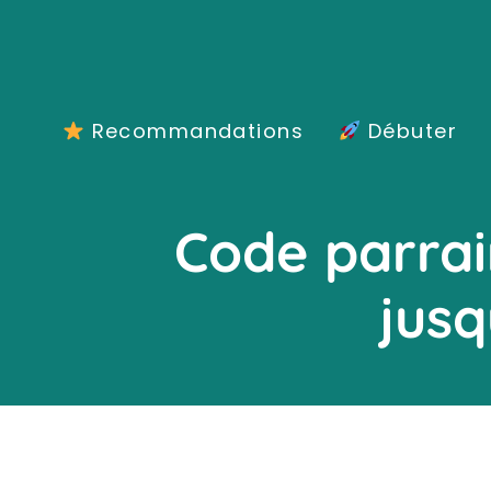
Aller
au
contenu
Recommandations
Débuter
Code parra
jusq