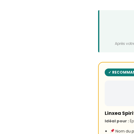
Après votr
✓ RECOMMAN
Linxea Spir
Idéal pour :
Ép
Nom du pa