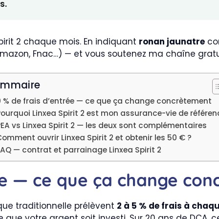
s.
pirit 2 chaque mois. En indiquant
ronan jaunatre
com
mazon, Fnac…) — et vous soutenez ma chaîne grat
ommaire
0 % de frais d’entrée — ce que ça change concrètement
Pourquoi Linxea Spirit 2 est mon assurance-vie de référen
PEA vs Linxea Spirit 2 — les deux sont complémentaires
omment ouvrir Linxea Spirit 2 et obtenir les 50 € ?
AQ — contrat et parrainage Linxea Spirit 2
rée — ce que ça change co
ue traditionnelle prélèvent
2 à 5 % de frais à cha
ue votre argent soit investi. Sur 20 ans de DCA, ces