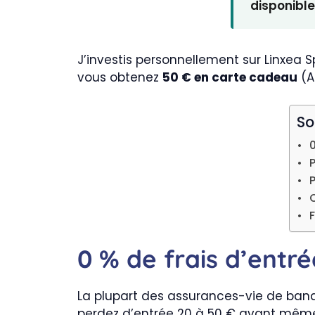
disponible
J’investis personnellement sur Linxea S
vous obtenez
50 € en carte cadeau
(A
S
C
F
0 % de frais d’ent
La plupart des assurances-vie de banq
perdez d’entrée 20 à 50 € avant même q