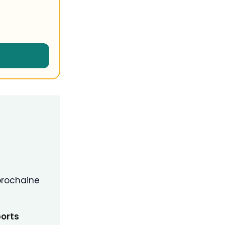
prochaine
ports