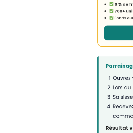
0 % de f
700+ un
Fonds euro
Parrainage
Ouvrez 
Lors du
Saisiss
Receve
comma
Résultat v