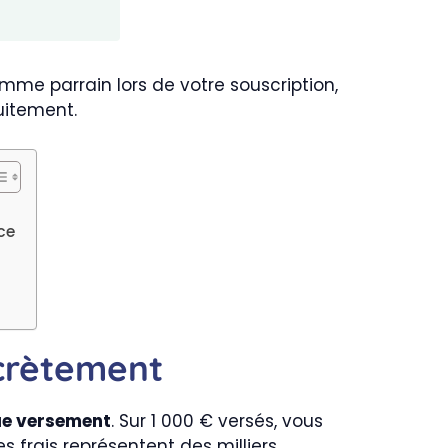
me parrain lors de votre souscription,
uitement.
ce
ncrètement
que versement
. Sur 1 000 € versés, vous
 frais représentent des milliers