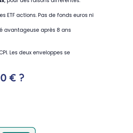
ux
, pour des raisons différentes.
es ETF actions. Pas de fonds euros ni
ité avantageuse après 8 ans
n SCPI. Les deux enveloppes se
0 € ?