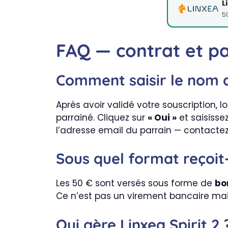
L
50
FAQ — contrat et pa
Comment saisir le nom d
Après avoir validé votre souscription,
parrainé. Cliquez sur
« Oui »
et saisisse
l’adresse email du parrain — contactez-m
Sous quel format reçoit-
Les 50 € sont versés sous forme de
bo
Ce n’est pas un virement bancaire mai
Qui gère Linxea Spirit 2 