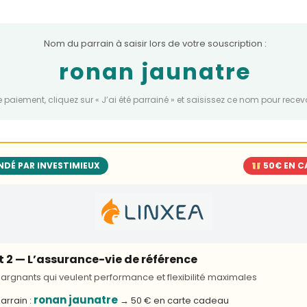
Nom du parrain à saisir lors de votre souscription :
ronan jaunatre
e paiement, cliquez sur « J’ai été parrainé » et saisissez ce nom pour recev
DÉ PAR INVESTIMIEUX
50€ EN C
it 2 — L’assurance-vie de référence
argnants qui veulent performance et flexibilité maximales
ronan jaunatre
rrain :
→ 50 € en carte cadeau