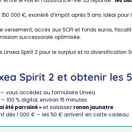
ntre le PEA et l’assurance-vie. La réponse :
les de
 150 000 €, exonéré d’impôt après 5 ans. Idéal pour l
e versement, accès aux SCPI et fonds euros, fiscal
ission successorale optimisée.
is Linxea Spirit 2 pour le surplus et la diversificatio
a Spirit 2 et obtenir les 5
 — vous accédez au formulaire Linxea
— 100 % digital, environ 15 minutes
’ai été parrainé »
et saisissez
ronan jaunatre
t dès 1 000 € — les 50 € arrivent en carte cadeau